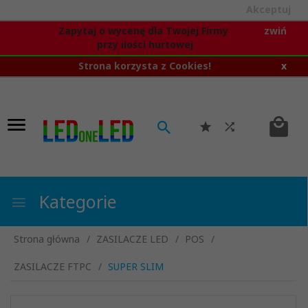
Akceptuj
Zapytaj o wycenę dla Twojej Firmy
zwiń
przy ilości hurtowej
Strona korzysta z Cookies!
x
Kategorie
Strona główna
ZASILACZE LED
POS
ZASILACZE FTPC
SUPER SLIM