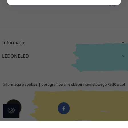
się
Informacje
LEDONELED
Informacja o cookies
|
oprogramowanie sklepu internetowego
RedCart.pl
biuro@ledoneled.pl