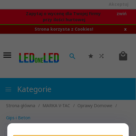
Akceptuj
Zapytaj o wycenę dla Twojej Firmy
zwiń
przy ilości hurtowej
Strona korzysta z Cookies!
x
Kategorie
Strona główna
MARKA V-TAC
Oprawy Domowe
Gips i Beton