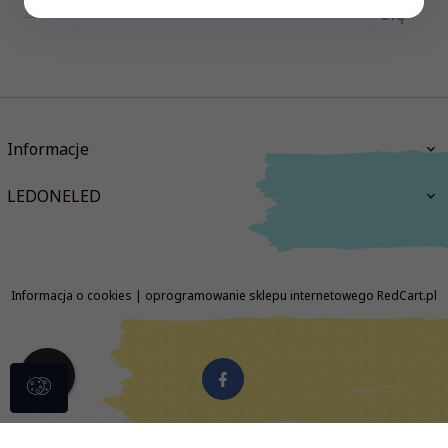
się
Informacje
LEDONELED
Informacja o cookies
|
oprogramowanie sklepu internetowego
RedCart.pl
biuro@ledoneled.pl