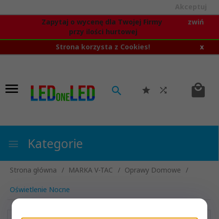
Akceptuj
Zapytaj o wycenę dla Twojej Firmy
zwiń
przy ilości hurtowej
Strona korzysta z Cookies!
x
Kategorie
Strona główna
MARKA V-TAC
Oprawy Domowe
Oświetlenie Nocne