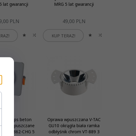
 lat gwarancji
MRG 5 lat gwarancji
9,
00
PLN
49,
00
PLN
RAZ!
KUP TERAZ!
-TAC gips beton
Oprawa wpuszczana V-TAC
drat wpuszczane
GU10 okrągła biała ramka
rom VT-862-CHG 5
odbłyśnik chrom VT-889 3