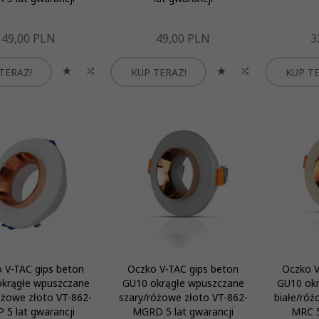
49,
00
PLN
49,
00
PLN
3
TERAZ!
KUP TERAZ!
KUP TE
 V-TAC gips beton
Oczko V-TAC gips beton
Oczko V
krągłe wpuszczane
GU10 okrągłe wpuszczane
GU10 ok
óżowe złoto VT-862-
szary/różowe złoto VT-862-
białe/róż
 5 lat gwarancji
MGRD 5 lat gwarancji
MRC 5