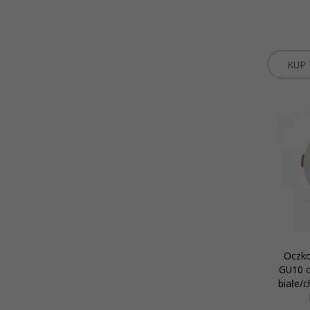
KUP 
Oczko
GU10 o
białe/