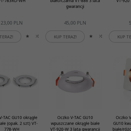
VT-783RD-WH
biało/czarna VT-886 3 lata
VT-920 
gwarancji
23,
00
PLN
45,
00
PLN
5
TERAZ!
KUP TERAZ!
KUP TE
V-TAC GU10 okrągłe
Oczko V-TAC GU10
Oczko V
iałe (opak. 2 szt) VT-
wpuszczane okrągłe białe
GU10 kwa
778-WH
VT-920-W 3 lata gwarancji
białe/róż