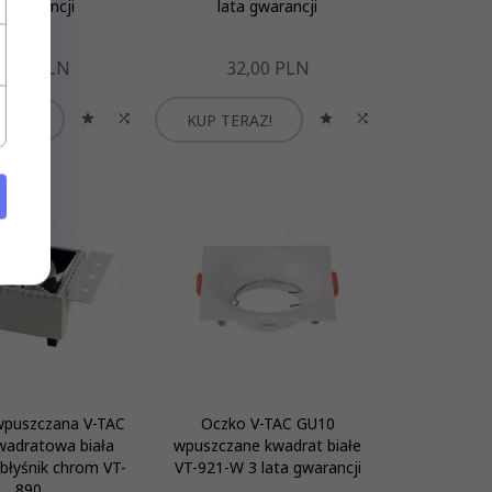
t gwarancji
lata gwarancji
9,
00
PLN
32,
00
PLN
RAZ!
KUP TERAZ!
puszczana V-TAC
Oczko V-TAC GU10
wadratowa biała
wpuszczane kwadrat białe
błyśnik chrom VT-
VT-921-W 3 lata gwarancji
890