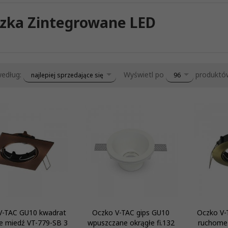
zka Zintegrowane LED
sort
pop
według:
Wyświetl po
produktó
najlepiej sprzedające się
96
V-TAC GU10 kwadrat
Oczko V-TAC gips GU10
Oczko V-
 miedź VT-779-SB 3
wpuszczane okrągłe fi.132
ruchome 