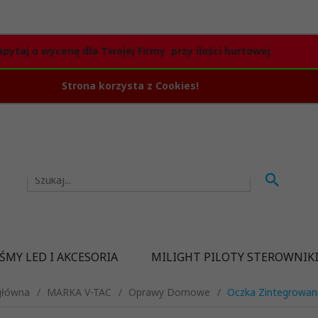
apytaj o wycenę dla Twojej Firmy przy ilości hurtowej
Strona korzysta z Cookies!
ŚMY LED I AKCESORIA
MILIGHT PILOTY STEROWNIK
główna
MARKA V-TAC
Oprawy Domowe
Oczka Zintegrowa