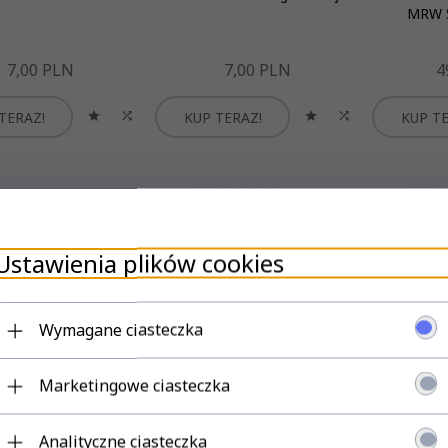
MRW 5
7,
00
PLN
7,
00
PLN
4
TERAZ!
KUP TERAZ!
KUP TE
Ustawienia plików cookies
Wymagane ciasteczka
Marketingowe ciasteczka
 V-TAC gips beton
Oprawa sufitowa
Oczko V
wadrat wpuszczane
wpuszczana V-TAC 3xGU10
GU10 kwa
chrom VT-862-CHW 5
biało/czarna VT-887 3 lata
szary/ch
Analityczne ciasteczka