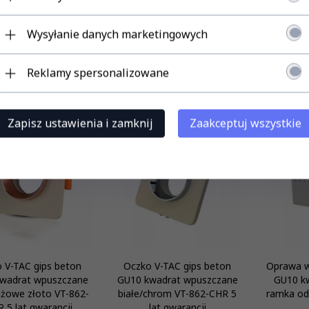
lat gwarancji
gwarancji
la
Wysyłanie danych marketingowych
49,
00
PLN
71,
00
PLN
4
Reklamy spersonalizowane
TERAZ!
KUP TERAZ!
KUP TE
Zapisz ustawienia i zamknij
Zaakceptuj wszystkie
 V-TAC gips beton
Oczko V-TAC gips beton
Oprawa w
wadrat wpuszczane
GU10 kwadrat wpuszczane
GU10 k
óżowe złoto VT-862-
białe/chrom VT-862-CHR 5
ramka od
 5 lat gwarancji
lat gwarancji