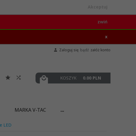
Akceptuj
zwiń
x
Zaloguj się
bądź
załóż konto
KOSZYK
0.00
PLN
I
MARKA V-TAC
...
ne LED