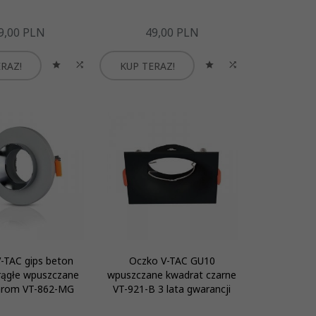
9,
00
PLN
49,
00
PLN
RAZ!
KUP TERAZ!
-TAC gips beton
Oczko V-TAC GU10
rągłe wpuszczane
wpuszczane kwadrat czarne
chrom VT-862-MG
VT-921-B 3 lata gwarancji