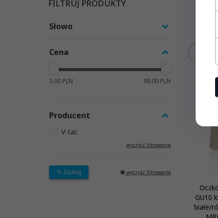
FILTRUJ PRODUKTY
Słowo
Cena
KUP 
3.00 PLN
99.00 PLN
Producent
V-tac
wyczyść filtrowanie
Szukaj
wyczyść filtrowanie
Oczko
GU10 k
białe/r
MRR