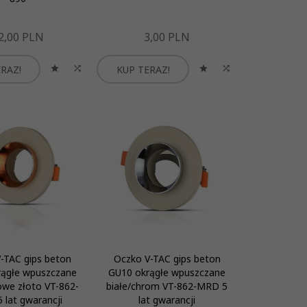
2,
00
PLN
3,
00
PLN
RAZ!
KUP TERAZ!
-TAC gips beton
Oczko V-TAC gips beton
rągłe wpuszczane
GU10 okrągłe wpuszczane
owe złoto VT-862-
białe/chrom VT-862-MRD 5
 lat gwarancji
lat gwarancji