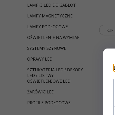
LAMPKI LED DO GABLOT
LAMPY MAGNETYCZNE
LAMPY PODŁOGOWE
KUP 
OŚWIETLENIE NA WYMIAR
SYSTEMY SZYNOWE
OPRAWY LED
SZTUKATERIA LED / DEKORY
LED / LISTWY
OŚWIETLENIOWE LED
ŻARÓWKI LED
Oczko
PROFILE PODŁOGOWE
GU10 k
białe/