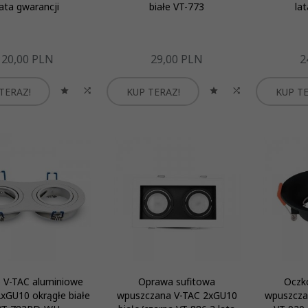
lata gwarancji
białe VT-773
la
20,
00
PLN
29,
00
PLN
2
TERAZ!
KUP TERAZ!
KUP TE
 V-TAC aluminiowe
Oprawa sufitowa
Oczk
xGU10 okrągłe białe
wpuszczana V-TAC 2xGU10
wpuszcza