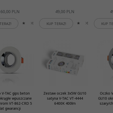
60,
00
PLN
49,
00
PLN
4
TERAZ!
KUP TERAZ!
KUP TE
 V-TAC gips beton
Zestaw oczek 3x5W GU10
Oczko V
krągłe wpuszczane
satyna V-TAC VT-4444
GU10 ok
chrom VT-862-CRD 5
6400K 400lm
szary/
lat gwarancji