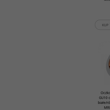
KUP 
Oczko
GU10 o
białe/r
MRP