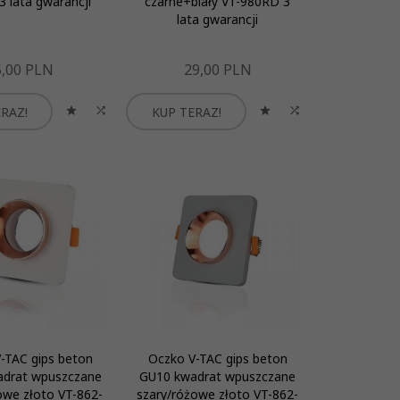
3 lata gwarancji
czarne+biały VT-980RD 3
lata gwarancji
,
00
PLN
29,
00
PLN
RAZ!
KUP TERAZ!
-TAC gips beton
Oczko V-TAC gips beton
drat wpuszczane
GU10 kwadrat wpuszczane
owe złoto VT-862-
szary/różowe złoto VT-862-