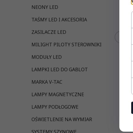
NEONY LED
TAŚMY LED I AKCESORIA
ZASILACZE LED
KUP 
MILIGHT PILOTY STEROWNIKI
MODUŁY LED
LAMPKI LED DO GABLOT
MARKA V-TAC
LAMPY MAGNETYCZNE
LAMPY PODŁOGOWE
OŚWIETLENIE NA WYMIAR
SYSTEMY SZYNOWE