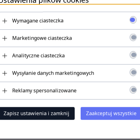
Wymagane ciasteczka
14,
29
PLN
39,
59
PLN
3
Marketingowe ciasteczka
TERAZ!
KUP TERAZ!
KUP TE
Analityczne ciasteczka
Wysyłanie danych marketingowych
Reklamy spersonalizowane
Zapisz ustawienia i zamknij
Zaakceptuj wszystkie