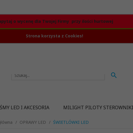
apytaj o wycenę dla Twojej Firmy przy ilości hurtowej
Strona korzysta z Cookies!
ŚMY LED I AKCESORIA
MILIGHT PILOTY STEROWNIK
główna
OPRAWY LED
ŚWIETLÓWKI LED