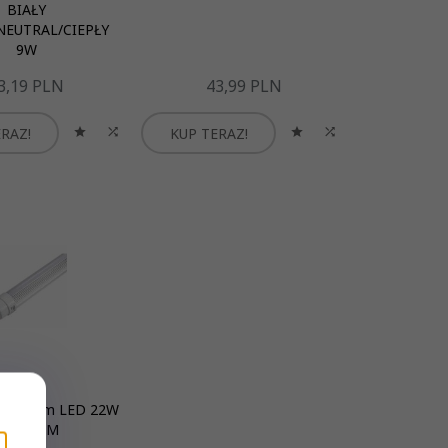
BIAŁY
NEUTRAL/CIEPŁY
9W
3,
19
PLN
43,
99
PLN
RAZ!
KUP TERAZ!
ka 150cm LED 22W
PREMIUM