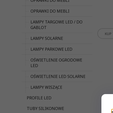
OPRAWKI DO MEBLI
OPRAWKI DO MEBLI
LAMPY TARGOWE LED / DO
GABLOT
KUP 
LAMPY SOLARNE
LAMPY PARKOWE LED
OŚWIETLENIE OGRODOWE
LED
OŚWIETLENIE LED SOLARNE
LAMPY WISZĄCE
PROFILE LED
Świet
TUBY SILIKONOWE