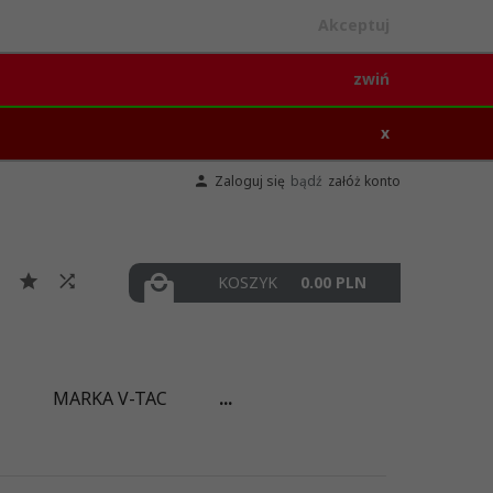
Akceptuj
zwiń
x
Zaloguj się
bądź
załóż konto
KOSZYK
0.00
PLN
I
MARKA V-TAC
...