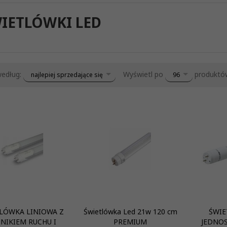
IETLÓWKI LED
sort
pop
według:
Wyświetl po
produktó
najlepiej sprzedające się
96
LÓWKA LINIOWA Z
Świetlówka Led 21w 120 cm
ŚWIE
JNIKIEM RUCHU I
PREMIUM
JEDNO