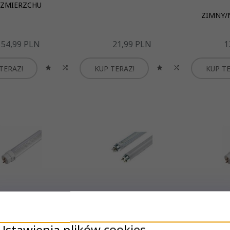
ZMIERZCHU
ZIMNY/
54,
99
PLN
21,
99
PLN
1
TERAZ!
KUP TERAZ!
KUP TE
lówka Led 18W 120
Świetlówka 150cm LED 25W
Świetlów
cm
PREMIUM
Ustawienia plików cookies