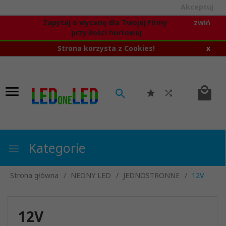
Akceptuj
Zapytaj o wycenę dla Twojej Firmy
zwiń
przy ilości hurtowej
Strona korzysta z Cookies!
x
Kategorie
Strona główna
NEONY LED
JEDNOSTRONNE
12V
12V