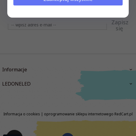
Subskrypcja
Zapisz
się
Informacje
LEDONELED
Informacja o cookies
|
oprogramowanie sklepu internetowego
RedCart.pl
biuro@ledoneled.pl