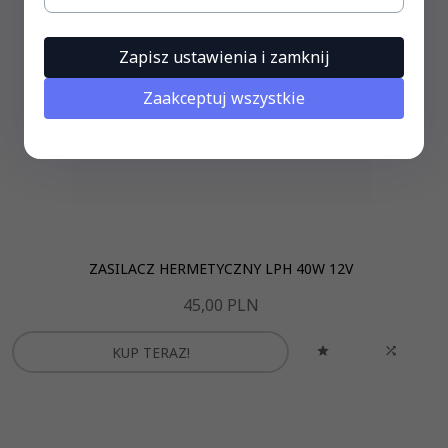
Zapisz ustawienia i zamknij
Zaakceptuj wszystkie
ZASILACZ HERMETYCZNY LPH 40W 12V
45,
00
PLN
KUP TERAZ!