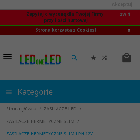
Akceptuj
Zapytaj o wycenę dla Twojej Firmy
zwiń
przy ilości hurtowej
Strona korzysta z Cookies!
x
Kategorie
Strona główna
ZASILACZE LED
ZASILACZE HERMETYCZNE SLIM
ZASILACZE HERMETYCZNE SLIM LPH 12V