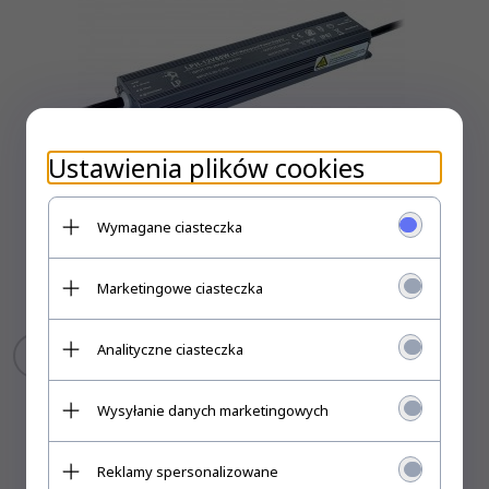
Ustawienia plików cookies
Wymagane ciasteczka
ZASILACZ HERMETYCZNY LPH 60W 12V
Marketingowe ciasteczka
59,
00
PLN
Analityczne ciasteczka
KUP TERAZ!
Wysyłanie danych marketingowych
Reklamy spersonalizowane