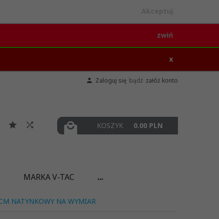
Akceptuj
zwiń
x
Zaloguj się
bądź
załóż konto
KOSZYK
0.00
PLN
I
MARKA V-TAC
...
0CM NATYNKOWY NA WYMIAR