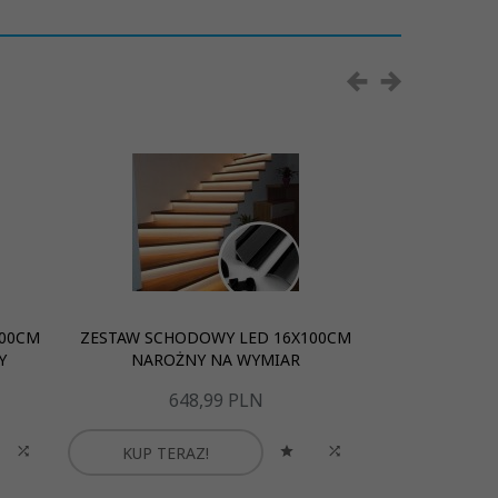
100CM
ZESTAW SCHODOWY LED 16X100CM
ZESTAW SCHO
Y
NAROŻNY NA WYMIAR
NATYNK
648,
99
PLN
51
KUP TERAZ!
KUP TER