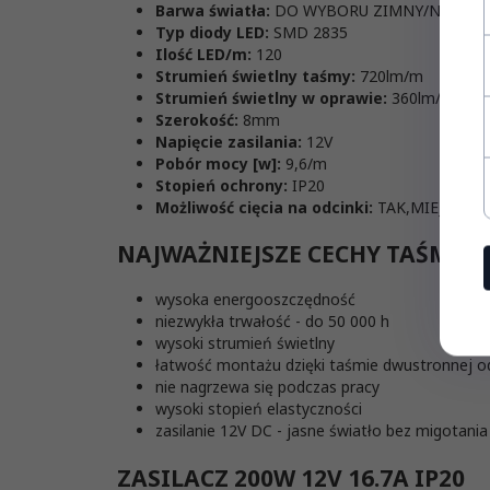
Barwa światła:
DO WYBORU ZIMNY/NEUTRAL
Typ diody LED:
SMD 2835
Ilość LED/m:
120
Strumień świetlny taśmy:
720lm/m
Strumień świetlny w oprawie:
360lm/m
Szerokość:
8mm
Napięcie zasilania:
12V
Pobór mocy [w]:
9,6/m
Stopień ochrony:
IP20
Możliwość cięcia na odcinki:
TAK,MIEJSCE C
NAJWAŻNIEJSZE CECHY TAŚMY L
wysoka energooszczędność
niezwykła trwałość - do 50 000 h
wysoki strumień świetlny
łatwość montażu dzięki taśmie dwustronnej od
nie nagrzewa się podczas pracy
wysoki stopień elastyczności
zasilanie 12V DC - jasne światło bez migotania
ZASILACZ 200W 12V 16.7A IP20