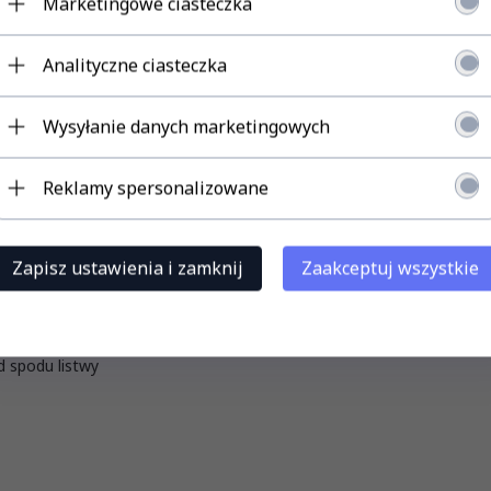
Marketingowe ciasteczka
NY/CIEPŁY
Analityczne ciasteczka
Wysyłanie danych marketingowych
Reklamy spersonalizowane
IĘCIA CO OK. 5cm
ED:
Zapisz ustawienia i zamknij
Zaakceptuj wszystkie
 spodu listwy