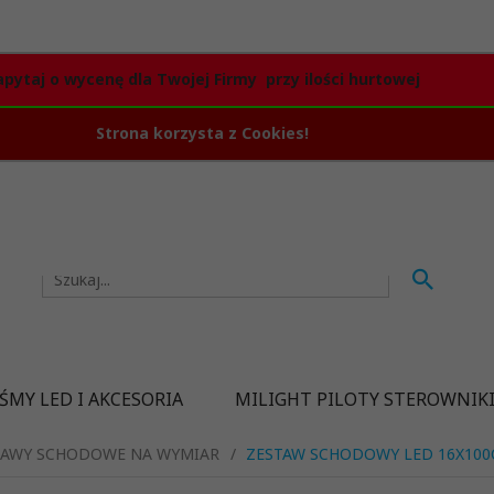
apytaj o wycenę dla Twojej Firmy przy ilości hurtowej
Strona korzysta z Cookies!
ŚMY LED I AKCESORIA
MILIGHT PILOTY STEROWNIK
TAWY SCHODOWE NA WYMIAR
ZESTAW SCHODOWY LED 16X10