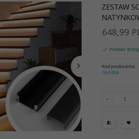
ZESTAW S
NATYNKO
648,
99
P
Produkt dostę
Kod producenta:
16x100A