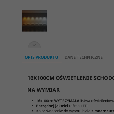
OPIS PRODUKTU
DANE TECHNICZNE
16X100CM OŚWIETLENIE SCHOD
NA WYMIAR
Barwa
Biała zimna, neutralna, ciepła
światła:
16x100cm
WYTRZYMAŁA
listwa oświetlenio
Porządnej jakości
taśma LED
Długość:
1
Kolor świecenia: do wyboru biała
zimna/neu