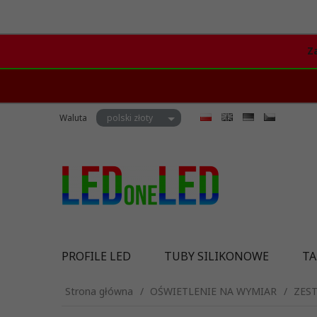
Z
currency_h
Waluta
polski złoty
PROFILE LED
TUBY SILIKONOWE
TA
Strona główna
OŚWIETLENIE NA WYMIAR
ZES