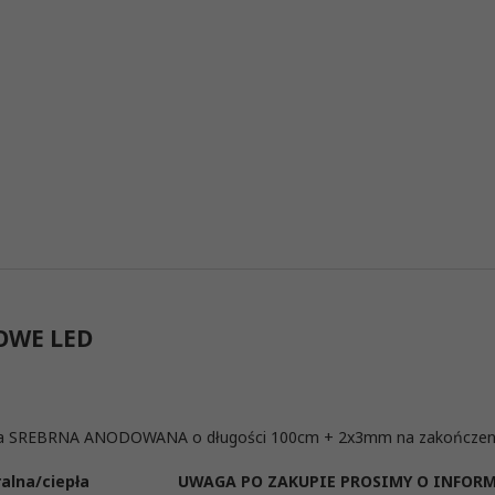
OWE LED
wa SREBRNA ANODOWANA o długości 100cm + 2x3mm na zakończenie 
tralna/ciepła UWAGA PO ZAKUPIE PROSIMY O INFORMAC