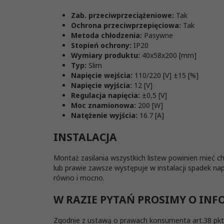
Zab. przeciwprzeciążeniowe:
Tak
Ochrona przeciwprzepięciowa:
Tak
Metoda chłodzenia:
Pasywne
Stopień ochrony:
IP20
Wymiary produktu:
40x58x200 [mm]
Typ:
Slim
Napięcie wejścia:
110/220 [V] ±15 [%]
Napięcie wyjścia:
12 [V]
Regulacja napięcia:
±0,5 [V]
Moc znamionowa:
200 [W]
Natężenie wyjścia:
16.7 [A]
INSTALACJA
Montaż zasilania wszystkich listew powinien mieć 
lub prawie zawsze występuje w instalacji spadek nap
równo i mocno.
W RAZIE PYTAŃ PROSIMY O IN
Zgodnie z ustawą o prawach konsumenta art.38 pkt 