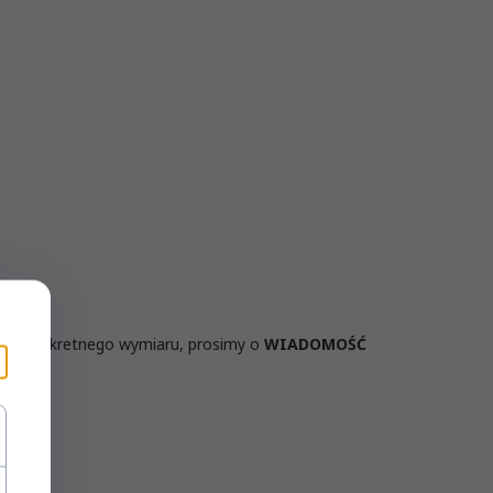
śnie konkretnego wymiaru, prosimy o
WIADOMOŚĆ