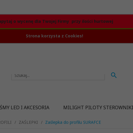
apytaj o wycenę dla Twojej Firmy przy ilości hurtowej
Strona korzysta z Cookies!
ŚMY LED I AKCESORIA
MILIGHT PILOTY STEROWNIK
OFILI
ZAŚLEPKI
Zaślepka do profilu SURAFCE