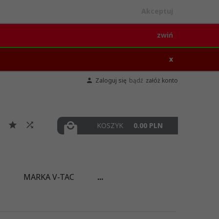
Akceptuj
zwiń
x
Zaloguj się
bądź
załóż konto
KOSZYK
0.00
PLN
I
MARKA V-TAC
...