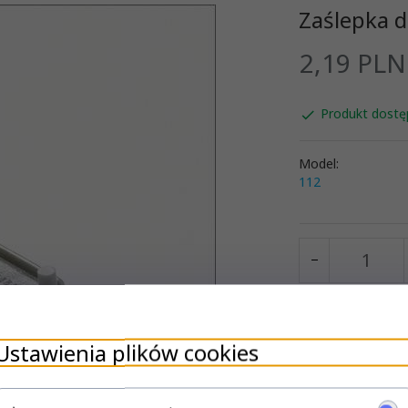
Zaślepka d
2,
19
PLN
Produkt dostę
Model:
112
Ustawienia plików cookies