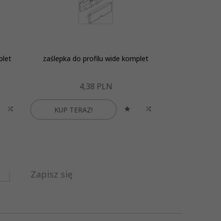
plet
zaślepka do profilu wide komplet
Zaślepka P
4,
38
PLN
3
KUP TERAZ!
KUP TER
Zapisz się