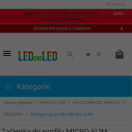
Akceptuj
Zapytaj o wycenę dla Twojej Firmy
zwiń
przy ilości hurtowej
Strona korzysta z Cookies!
x
Kategorie
Strona główna
PROFILE LED
AKCESORIA DO PROFILI
ZAŚLEPKI
Zaślepka do profilu MICRO-SLIM
Zaślepka do profilu MICRO-SLIM