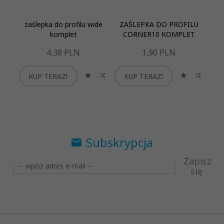
zaślepka do profilu wide
ZAŚLEPKA DO PROFILU
komplet
CORNER10 KOMPLET
4,
38
PLN
1,
90
PLN
KUP TERAZ!
KUP TERAZ!
K
Subskrypcja
Zapisz
się