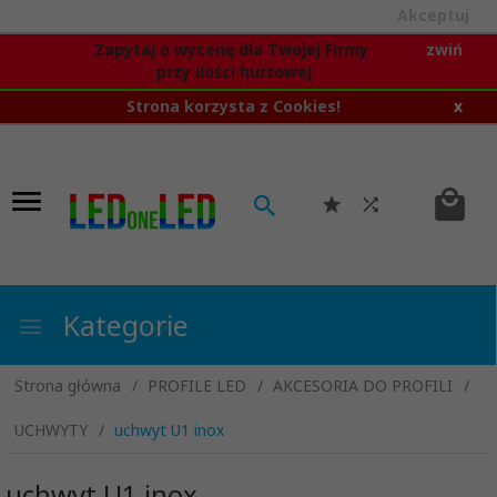
Akceptuj
Zapytaj o wycenę dla Twojej Firmy
zwiń
przy ilości hurtowej
Strona korzysta z Cookies!
x
Kategorie
Strona główna
PROFILE LED
AKCESORIA DO PROFILI
UCHWYTY
uchwyt U1 inox
uchwyt U1 inox