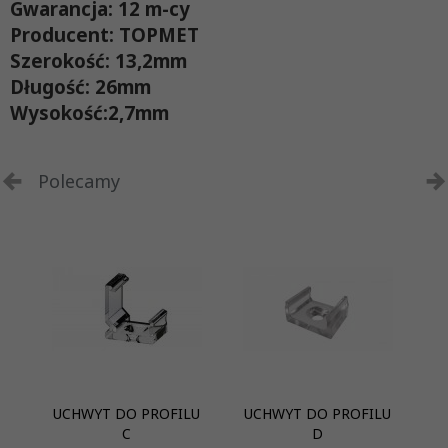
Gwarancja:
12 m-cy
Producent:
TOPMET
Szerokość: 13,2mm
Długość: 26mm
Wysokość:2,7mm
Polecamy
UCHWYT DO PROFILU
UCHWYT DO PROFILU
UC
C
D