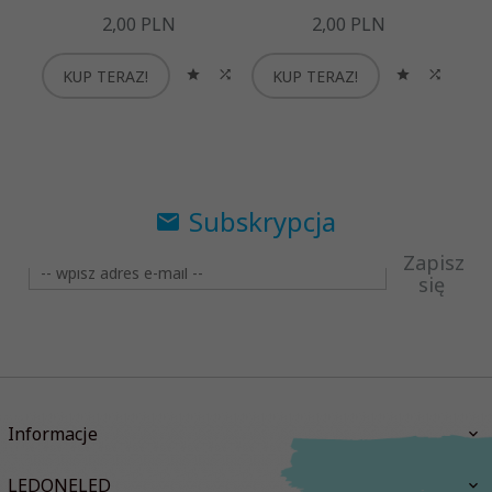
2,
00
PLN
2,
00
PLN
KUP TERAZ!
KUP TERAZ!
K
Subskrypcja
Zapisz
się
Informacje
LEDONELED