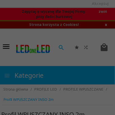
Akceptuj
Zapytaj o wycenę dla Twojej Firmy
zwiń
przy ilości hurtowej
Strona korzysta z Cookies!
x
Kategorie
Strona główna
PROFILE LED
PROFILE WPUSZCZANE
Profil WPUSZCZANY INSO 2m
Profil WPUSZCZANY INSO 2m