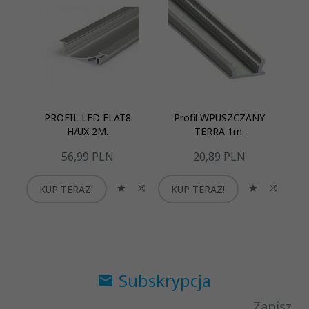
PROFIL LED FLAT8
Profil WPUSZCZANY
P
H/UX 2M.
TERRA 1m.
56,
99
PLN
20,
89
PLN
KUP TERAZ!
KUP TERAZ!
K
Subskrypcja
Zapisz