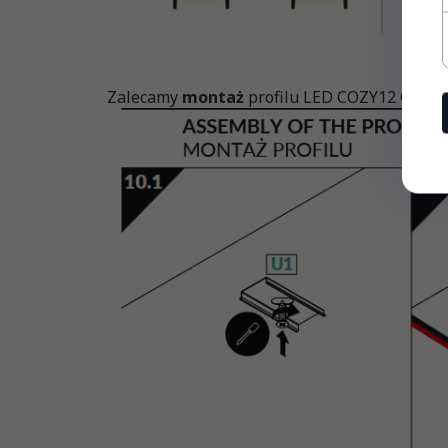
Zalecamy
montaż
profilu LED COZY12 C/U1