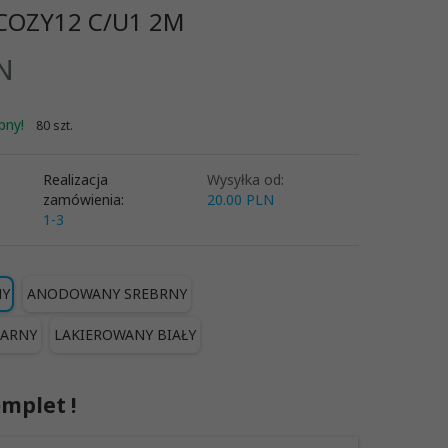
D COZY12 C/U1 2M
N
pny!
80 szt.
Realizacja
Wysyłka od:
zamówienia:
20.00 PLN
1-3
NY
ANODOWANY SREBRNY
ARNY
LAKIEROWANY BIAŁY
mplet !