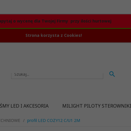
apytaj o wycenę dla Twojej Firmy przy ilości hurtowej
Strona korzysta z Cookies!
ŚMY LED I AKCESORIA
MILIGHT PILOTY STEROWNIK
ZCHNIOWE
profil LED COZY12 C/U1 2M