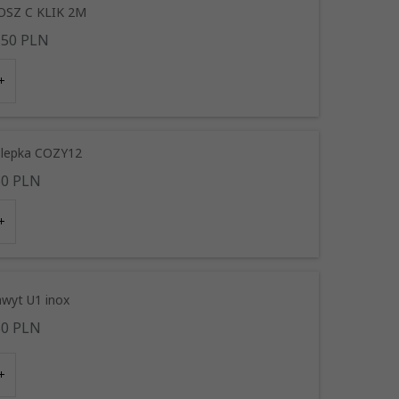
OSZ C KLIK 2M
,
50
PLN
ANSPARENTNY
CZARNY
ślepka COZY12
50
PLN
Y
SZARY
wyt U1 inox
50
PLN