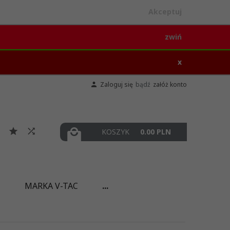
Akceptuj
zwiń
x
Zaloguj się
bądź
załóż konto
KOSZYK
0.00
PLN
I
MARKA V-TAC
...