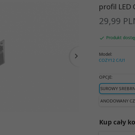
profil LE
29,
99
PL
Produkt dostę
Model:
COZY12 C/U1
OPCJE:
SUROWY SREBR
ANODOWANY CZ
Kup cały ko