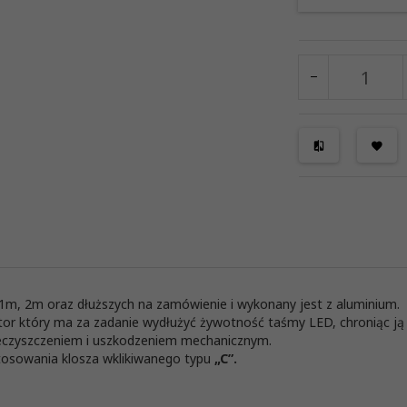
34128
1m, 2m oraz dłuższych na zamówienie i wykonany jest z aluminium.
diator który ma za zadanie wydłużyć żywotność taśmy LED, chroniąc 
nieczyszczeniem i uszkodzeniem mechanicznym.
tosowania klosza wklikiwanego typu
„C”.