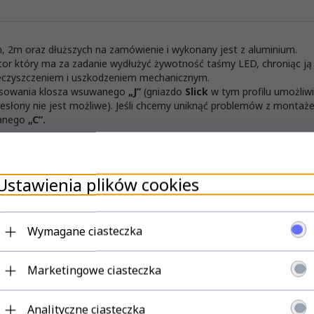
, 2m oraz dłuższych na zamówienie i wykonany jest z aluminium.
diator który ma za zadanie wydłużyć żywotność taśmy LED, chroniąc 
nieczyszczeniem i uszkodzeniem mechanicznym.
tosowania klosza wsuwanego
„J”
(gniazdo
Slick
w tym profilu umożliwi
zesłony nie jest możliwe). Jeśli chcemy uniknąć problemów z monta
wanego
„C”.
Ustawienia plików cookies
Wymagane ciasteczka
Marketingowe ciasteczka
Analityczne ciasteczka