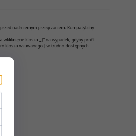
ją przed nadmiernym przegrzaniem. Kompatybilny
a wkliknięcie klosza
„J”
na wypadek, gdyby profil
żem klosza wsuwanego J w trudno dostępnych