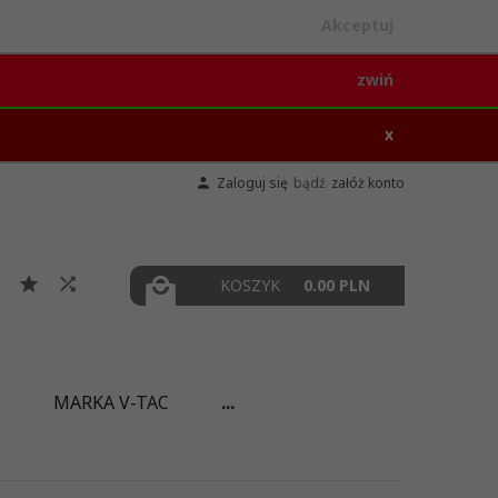
Akceptuj
zwiń
x
Zaloguj się
bądź
załóż konto
KOSZYK
0.00
PLN
I
MARKA V-TAC
...