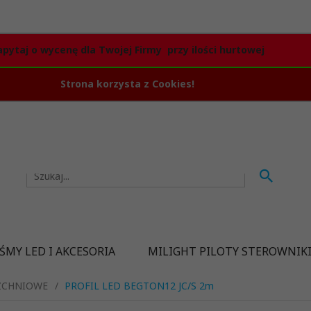
apytaj o wycenę dla Twojej Firmy przy ilości hurtowej
Strona korzysta z Cookies!
ŚMY LED I AKCESORIA
MILIGHT PILOTY STEROWNIK
ZCHNIOWE
PROFIL LED BEGTON12 JC/S 2m