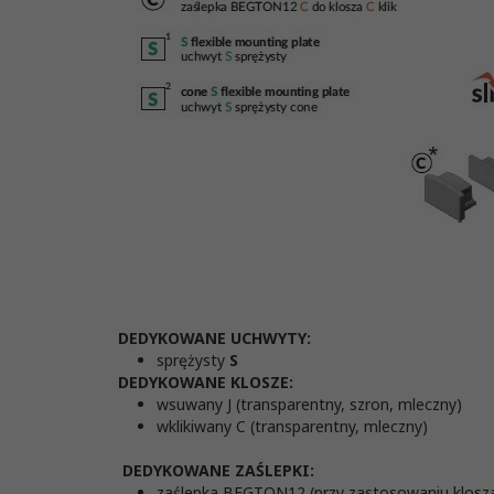
DEDYKOWANE UCHWYTY:
sprężysty
S
DEDYKOWANE KLOSZE:
wsuwany J (transparentny, szron, mleczny)
wklikiwany C (transparentny, mleczny)
DEDYKOWANE ZAŚLEPKI:
zaślepka BEGTON12 (przy zastosowaniu klosz