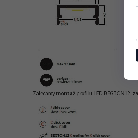
Zalecamy
montaż
profilu LED BEGTON12
z