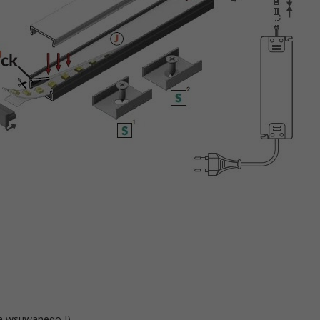
a wsuwanego J)