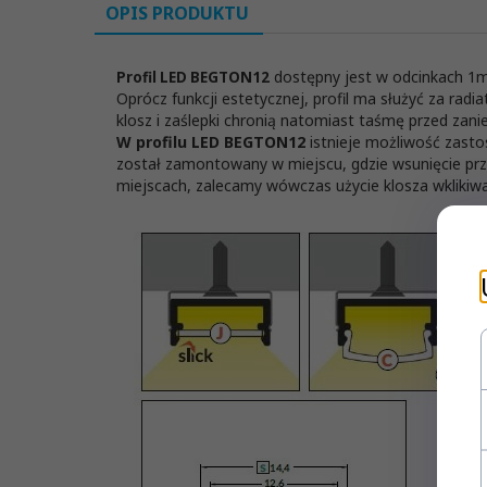
OPIS PRODUKTU
dostępny jest w odcinkach 1m
Profil LED BEGTON12
Oprócz funkcji estetycznej, profil ma służyć za ra
klosz i zaślepki chronią natomiast taśmę przed za
W profilu LED BEGTON12
istnieje możliwość zas
został zamontowany w miejscu, gdzie wsunięcie pr
miejscach, zalecamy wówczas użycie klosza wkliki