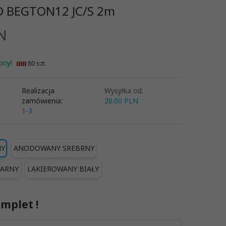
D BEGTON12 JC/S 2m
N
pny!
80 szt.
Realizacja
Wysyłka od:
zamówienia:
20.00 PLN
1-3
NY
ANODOWANY SREBRNY
ARNY
LAKIEROWANY BIAŁY
mplet !