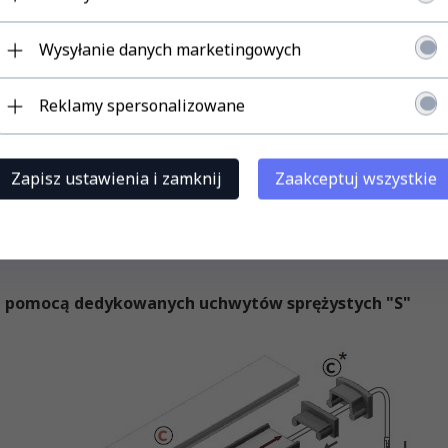
Wysyłanie danych marketingowych
Reklamy spersonalizowane
Zapisz ustawienia i zamknij
Zaakceptuj wszystkie
a pomocą dedykowanych uchwytów sprężystych "S"