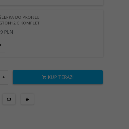
RNY
BIAŁY
CZARNY
SZARY
ŚLEPKA DO PROFILU
GTON12 C KOMPLET
99
PLN
RNY
BIAŁY
CZARNY
SZARY
KUP TERAZ!