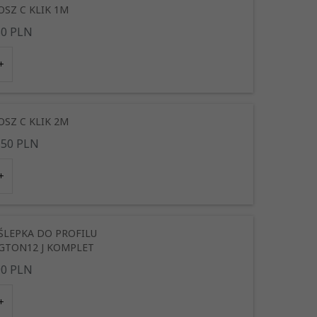
OSZ C KLIK 1M
50
PLN
ANSPARENTNY
CZARNY
OSZ C KLIK 2M
,
50
PLN
CZNY
TRANSPARENTNY
ŚLEPKA DO PROFILU
GTON12 J KOMPLET
90
PLN