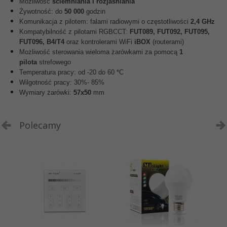
Możliwość
ściemniania i rozjaśniania
Żywotność: do
50 000
godzin
Komunikacja z pilotem: falami radiowymi o częstotliwości
2,4 GHz
Kompatybilność z pilotami RGBCCT:
FUT089,
FUT092, FUT095,
FUT096, B4/T4
oraz kontrolerami WiFi
iBOX
(routerami)
Możliwość sterowania wieloma żarówkami za pomocą
1
pilota
strefowego
Temperatura pracy: od -20 do 60 *C
Wilgotność pracy: 30%- 85%
Wymiary żarówki:
57x50
mm
Polecamy