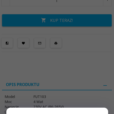
KUP TERAZ!
OPIS PRODUKTU
Model
FUT103
Moc
4 Wat
Napięcie
230V AC (86-265V)
Częstotliwość