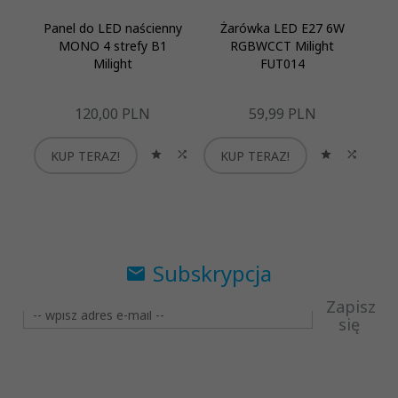
Panel do LED naścienny
Żarówka LED E27 6W
MONO 4 strefy B1
RGBWCCT Milight
P
Milight
FUT014
120,
00
PLN
59,
99
PLN
KUP TERAZ!
KUP TERAZ!
K
Subskrypcja
Zapisz
się