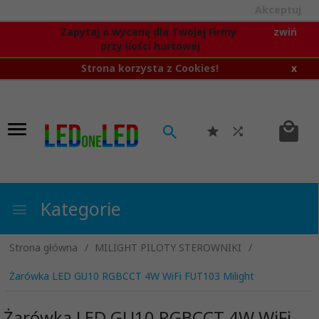
Akceptuj
Zapytaj o wycenę dla Twojej Firmy
zwiń
przy ilości hurtowej
Strona korzysta z Cookies!
x
Kategorie
Strona główna
MILIGHT PILOTY STEROWNIKI
Żarówka LED GU10 RGBCCT 4W WiFi FUT103 Milight
Żarówka LED GU10 RGBCCT 4W WiFi