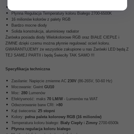
Zimnym !
Sterowana Pilotem lub Telefonem (poprzez adapter WiFi iBox)
Płynna Regulacja Temperatury koloru Białego 2700-6500K
16 milionów kolorów z palety RGB
Bardzo mocne diody
Solida konstrukcja, aluminiowy radiator
Żarówka posiada diody Wielokolorowe RGB oraz BIAŁE CIEPŁE i
ZIMNE dzięki czemu można płynnie regulować ocień koloru.
GWARANTUJEMY że wszystkie zakupione u nas Żarówki LED będą Z
TEJ SAMEJ PARTII i będą Świeciły TAK SAMO !!!
Specyfikacja techniczna
Zasilanie: Napięcie zmienne AC
230V
(86-265V, 50-60 Hz)
Mocowanie: Gwint
GU10
Moc:
280
Lumenów
Efektywność: maks
70 LM/W
- Lumenów na WAT
Odwzorowanie barw CRI:
>80
Kąt świecenia:
25 stopni
Kolory:
pełna paleta kolorowy RGB (16 milionów)
Temperatura koloru białego:
Biały Ciepły
i
Zimny
2700-6500k
Płynna regulacja koloru białego