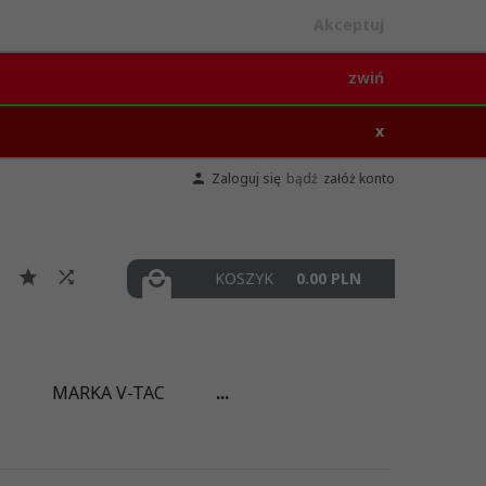
Akceptuj
zwiń
x
Zaloguj się
bądź
załóż konto
KOSZYK
0.00
PLN
I
MARKA V-TAC
...