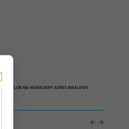
JĄCEGO LUB NA WSKAZANY ADRES MAILOWY