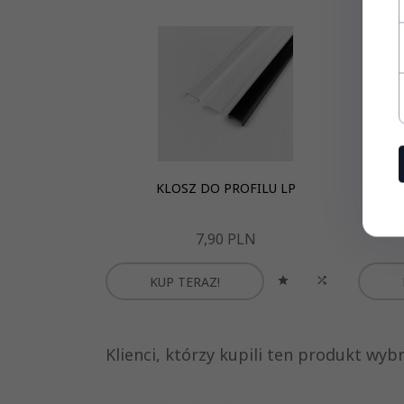
KLOSZ DO PROFILU LP
ZA
7,
90
PLN
KUP TERAZ!
Klienci, którzy kupili ten produkt wybra