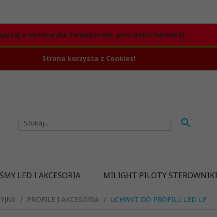
apytaj o wycenę dla Twojej Firmy przy ilości hurtowej
Strona korzysta z Cookies!
ŚMY LED I AKCESORIA
MILIGHT PILOTY STEROWNIK
YJNE
PROFILE I AKCESORIA
UCHWYT DO PROFILU LED LP