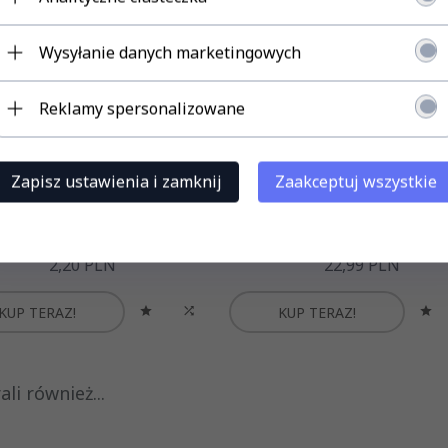
Wysyłanie danych marketingowych
Reklamy spersonalizowane
Zapisz ustawienia i zamknij
Zaakceptuj wszystkie
ŚLEPKA DO PROFILU LED LP
Profil LP-G czarny wpuszczany 2
klosz zaślepki
2,
20
PLN
22,
99
PLN
KUP TERAZ!
KUP TERAZ!
li również...