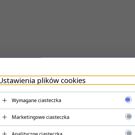
Ustawienia plików cookies
LP NAWIERZCHNIOWEGO I WPUSZCZANEGO
Z NASZYCH AUKCJI
 MAJĄ BYĆ DOŁĄCZONE UCHWYTY W WIADOMOŚCI DO SPRZEDA
Wymagane ciasteczka
Y
LUB TELEFONICZNY.
Marketingowe ciasteczka
Analityczne ciasteczka