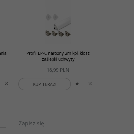
ania
Profil LP-C narożny 2m kpl. klosz
ŁĄCZNIK KĄT
zaślepki uchwyty
16,
99
PLN
7
KUP TERAZ!
KUP TER
Zapisz się