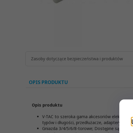
Zasoby dotyczące bezpieczeństwa i produktów
OPIS PRODUKTU
Opis produktu
V-TAC to szeroka gama akcesoriów elektryczn
typów i długości, przedłużacze, adaptery / ko
Gniazda 3/4/5/6/8-torowe; Dostępne są równie