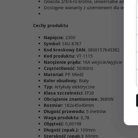
Gniazda 2/3/4-ro krotne, uniwersalne adapter
Dostępne warianty z uziemieniem dla wybrany
Cechy produktu
Napięcie:
230V
Symbol:
SKU 8767
Kod kreskowy EAN:
3800157643382
Kod produktu:
VT-1115
Natężenie prądu:
16A wejście/wyjście
Częstotliwość:
50/60Hz
Materiał:
PP Miedź
Kolor obudowy:
Biały
Typ:
Artykuły elektryczne
Klasa szczelności:
IP20
Obciążenie znamionowe:
3680W
Rozmiar:
182x45x40mm
Długość przewodu:
5 metrów
Waga produktu:
0,78
Objętość:
0,00198
Długość (opak.):
100mm
Szerokość (opak.):
60mm