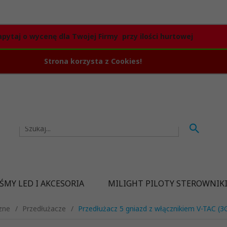
apytaj o wycenę dla Twojej Firmy przy ilości hurtowej
Strona korzysta z Cookies!
ŚMY LED I AKCESORIA
MILIGHT PILOTY STEROWNIK
zne
Przedłużacze
Przedłużacz 5 gniazd z włącznikiem V-TAC (