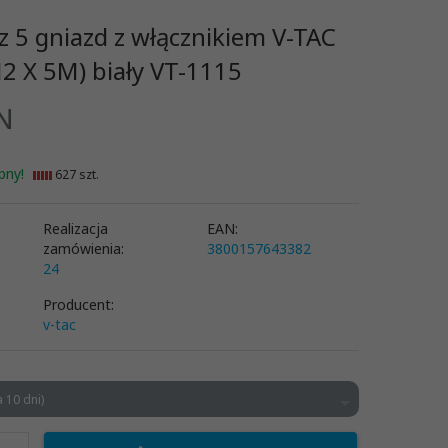
z 5 gniazd z włącznikiem V-TAC
2 X 5M) biały VT-1115
N
pny!
627 szt.
Realizacja
EAN:
zamówienia:
3800157643382
24
Producent:
v-tac
 10 dni)