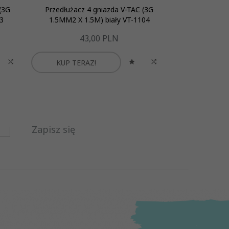
(3G
Przedłużacz 4 gniazda V-TAC (3G
Przedłużacz
3
1.5MM2 X 1.5M) biały VT-1104
1.5MM2 X 1
43,
00
PLN
3
KUP TERAZ!
KUP TER
Zapisz się