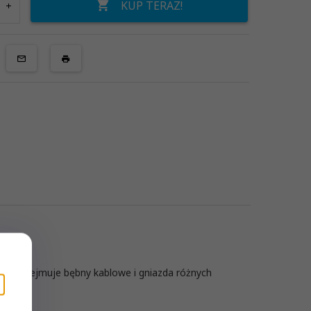
KUP TERAZ!
rta obejmuje bębny kablowe i gniazda różnych