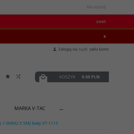
Akceptuj
zwiń
x
Zaloguj się
bądź
załóż konto
KOSZYK
0.00
PLN
I
MARKA V-TAC
...
3G 1.5MM2 X 5M) biały VT-1115