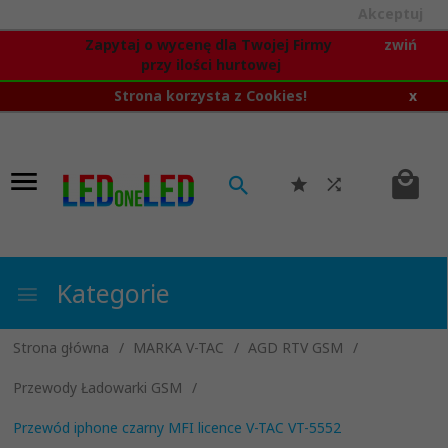
Akceptuj
Zapytaj o wycenę dla Twojej Firmy
zwiń
przy ilości hurtowej
Strona korzysta z Cookies!
x
Kategorie
Strona główna
MARKA V-TAC
AGD RTV GSM
Przewody Ładowarki GSM
Przewód iphone czarny MFI licence V-TAC VT-5552