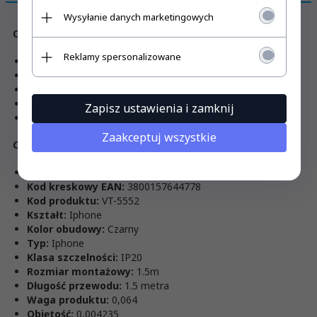
Wysyłanie danych marketingowych
Opis produktu
Reklamy spersonalizowane
Wysoka wytrzymałość
Obciążenie 2,4A
Dostępna długośc 1,5m
Dostepne w kolorach czarnym oraz białym
Zapisz ustawienia i zamknij
Wtyk Mfi Iphone
Zaakceptuj wszystkie
Cechy produktu
Symbol:
SKU 8452
Kod kreskowy EAN:
3800157644778
Kod produktu:
VT-5552
Kształt:
Iphone
Kolor obudowy:
Czarny
Typ:
Iphone
Klasa szczelności:
IP20
Rozmiar montażowy:
1.5m
Długość przewodu:
1.5 metra
Waga produktu:
0,064
Objętość:
0,004235