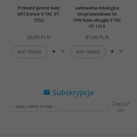
Przewód iphone biały
Ładowarka indukcyjna
P
MFI licence V-TAC VT-
bezprzewodowa 5A
5552
10W biała okrągła V-TAC
VT-1210
60,
00
PLN
81,
00
PLN
KUP TERAZ!
KUP TERAZ!
K
Subskrypcja
Zapisz
się