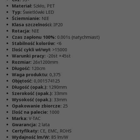
Materiał:
Szkło, PET
Typ:
Świetlówki LED
Ściemnianie:
NIE
Klasa szczelności:
IP20
Rotacja:
NIE
Czas zapłonu 100%:
0.001s (natychmiast)
Stabilność kolorów:
<6
Ilość cykli wł/wył:
>15000
Warunki pracy:
-20st +45st
Rozmiar:
26x1200mm
Długość:
120cm
Waga produktu:
0,375
Objętość:
0,001574125
Długość (opak.):
1290mm
Szerokość (opak.):
33mm
Wysokość (opak.):
33mm
Opakowanie zbiorcze:
25
Ilość na palecie:
1000
Marka:
V-TAC
Gwarancja:
2 lata
Certyfikaty:
CE, EMC, ROHS
Wydajność lm/W:
85 lm/W