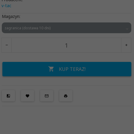
v-tac
Magazyn:
zagranica (dostawa 10 dni)
KUP TERAZ!