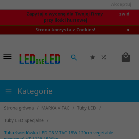
Akceptuj
Zapytaj o wycenę dla Twojej Firmy
zwiń
przy ilości hurtowej
Strona korzysta z Cookies!
x
Kategorie
Strona główna
MARKA V-TAC
Tuby LED
Tuby LED Specjalne
Tuba świetlówka LED T8 V-TAC 18W 120cm vegetable
(warzywa) VT-1228 1530lm