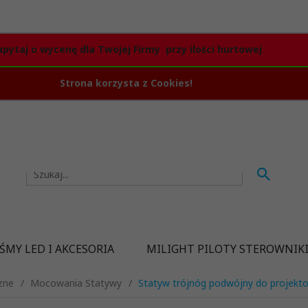
apytaj o wycenę dla Twojej Firmy przy ilości hurtowej
Strona korzysta z Cookies!
ŚMY LED I AKCESORIA
MILIGHT PILOTY STEROWNIK
zne
Mocowania Statywy
Statyw trójnóg podwójny do projekt