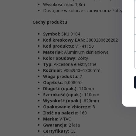
Wysokość max. 1,8m
Dostępne w kolorze czarnym oraz żółtym
Cechy produktu
Symbol:
SKU 9104
Kod kreskowy EAN:
3800230626202
Kod produktu:
VT-41150
Materiał:
Aluminium ciśnieniowe
Kolor obudowy:
Żółty
Typ:
Akcesoria elektryczne
Rozmiar:
900x940~1800mm
Waga produktu:
2
Objętość:
0,008052
Długość (opak.):
110mm
Szerokość (opak.):
110mm
Wysokość (opak.):
620mm
Opakowanie zbiorcze:
8
Ilość na palecie:
160
Marka:
V-TAC
Gwarancja:
2 lata
Certyfikaty:
CE