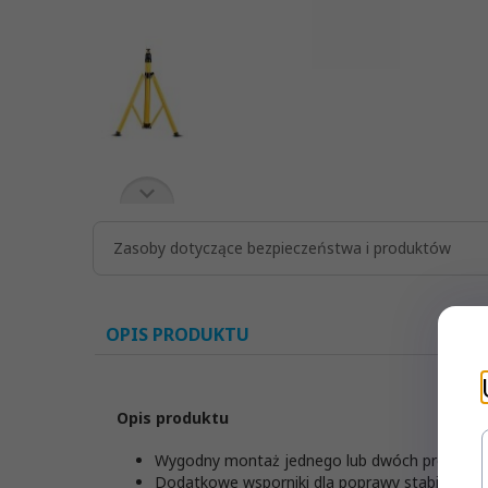
Zasoby dotyczące bezpieczeństwa i produktów
OPIS PRODUKTU
Opis produktu
Wygodny montaż jednego lub dwóch projekto
Dodatkowe wsporniki dla poprawy stabilności