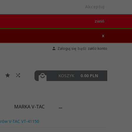
Akceptuj
zwiń
x
Zaloguj się
bądź
załóż konto
KOSZYK
0.00
PLN
I
MARKA V-TAC
...
orów V-TAC VT-41150