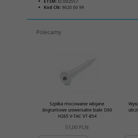
ETIM:
EC002557
Kod CN:
9620 00 99
Polecamy
Szpilka mocowanie wbijane
Wysi
dogruntowe uniwersalne białe D60
ulic
H265 V-TAC VT-854
51,
00
PLN