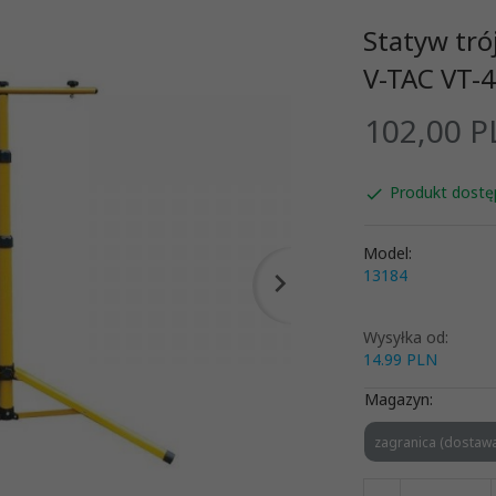
Statyw tr
V-TAC VT-
102,
00
P
Produkt dostę
Model:
13184
Wysyłka od:
14.99 PLN
Magazyn:
zagranica (dostawa