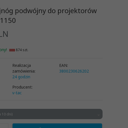
ójnóg podwójny do projektorów
41150
LN
pny!
874 szt.
Realizacja
EAN:
zamówienia:
3800230626202
24 godzin
Producent:
v-tac
 10 dni)