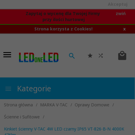
Akceptuj
Zapytaj o wycenę dla Twojej Firmy
zwiń
przy ilości hurtowej
Strona korzysta z Cookies!
x
Kategorie
Strona główna
MARKA V-TAC
Oprawy Domowe
Ścienne i Sufitowe
Kinkiet ścienny V-TAC 4W LED czarny IP65 VT-826-B-N 4000K
476lm