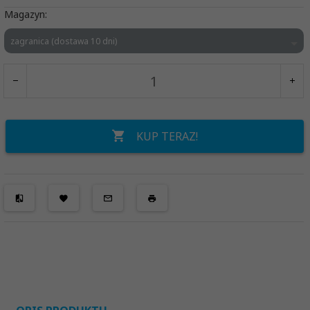
Magazyn:
zagranica (dostawa 10 dni)
KUP TERAZ!