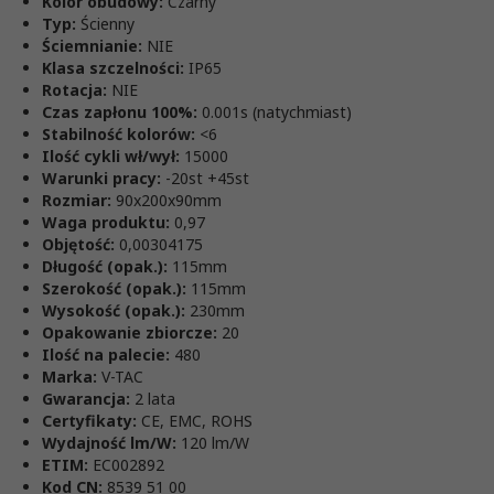
Kolor obudowy:
Czarny
Typ:
Ścienny
Ściemnianie:
NIE
Klasa szczelności:
IP65
Rotacja:
NIE
Czas zapłonu 100%:
0.001s (natychmiast)
Stabilność kolorów:
<6
Ilość cykli wł/wył:
15000
Warunki pracy:
-20st +45st
Rozmiar:
90x200x90mm
Waga produktu:
0,97
Objętość:
0,00304175
Długość (opak.):
115mm
Szerokość (opak.):
115mm
Wysokość (opak.):
230mm
Opakowanie zbiorcze:
20
Ilość na palecie:
480
Marka:
V-TAC
Gwarancja:
2 lata
Certyfikaty:
CE, EMC, ROHS
Wydajność lm/W:
120 lm/W
ETIM:
EC002892
Kod CN:
8539 51 00