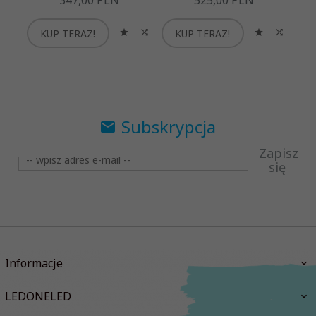
347,
00
PLN
525,
00
PLN
KUP TERAZ!
KUP TERAZ!
K
Subskrypcja
Zapisz
się
Informacje
LEDONELED