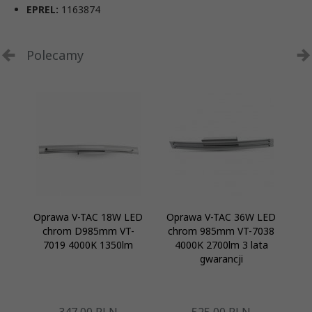
EPREL:
1163874
Polecamy
Oprawa V-TAC 18W LED
Oprawa V-TAC 36W LED
Op
chrom D985mm VT-
chrom 985mm VT-7038
3
7019 4000K 1350lm
4000K 2700lm 3 lata
ba
gwarancji
b