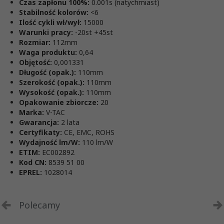
Czas zapłonu 100%:
0.001s (natychmiast)
Stabilność kolorów:
<6
Ilość cykli wł/wył:
15000
Warunki pracy:
-20st +45st
Rozmiar:
112mm
Waga produktu:
0,64
Objętość:
0,001331
Długość (opak.):
110mm
Szerokość (opak.):
110mm
Wysokość (opak.):
110mm
Opakowanie zbiorcze:
20
Marka:
V-TAC
Gwarancja:
2 lata
Certyfikaty:
CE, EMC, ROHS
Wydajność lm/W:
110 lm/W
ETIM:
EC002892
Kod CN:
8539 51 00
EPREL:
1028014
Polecamy