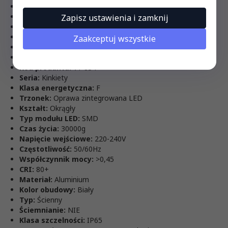
Strumień (lm):
440 lm
Barwa światła:
Ciepła
Zapisz ustawienia i zamknij
Temperatura barwowa:
3000K
Napięcie:
230V
Zaakceptuj wszystkie
Symbol:
SKU 8551
Kod kreskowy EAN:
3800157640459
Kod produktu:
VT-834
Seria:
Kinkiety
Klasa energetyczna:
F
Trzonek:
Oprawa zintegrowana LED
Kształt:
Okrągły
Typ modułu LED:
SMD
Czas życia:
30000g
Napięcie wejściowe:
220-240V
Częstotliwość:
50/60Hz
Współczynnik mocy:
>0,45
CRI:
80+
Materiał:
Aluminium
Kolor obudowy:
Biały
Typ:
Ścienny
Ściemnianie:
NIE
Klasa szczelności:
IP65