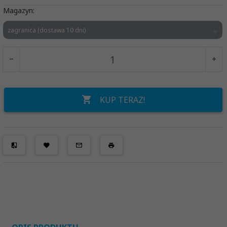
Magazyn:
zagranica (dostawa 10 dni)
KUP TERAZ!