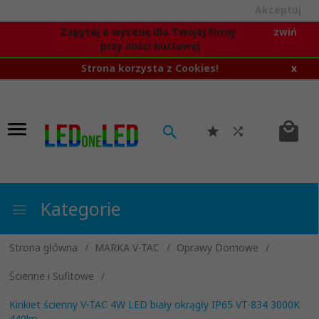
Akceptuj
Zapytaj o wycenę dla Twojej Firmy
zwiń
przy ilości hurtowej
Strona korzysta z Cookies!
x
Kategorie
Strona główna
MARKA V-TAC
Oprawy Domowe
Ścienne i Sufitowe
Kinkiet ścienny V-TAC 4W LED biały okrągły IP65 VT-834 3000K
440lm