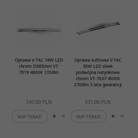
Oprawa V-TAC 18W LED
Oprawa sufitowa V-TAC
Op
chrom D985mm VT-
36W LED sleek
3
7019 4000K 1350lm
podwójna natynkowa
ba
chrom VT-7037 4000K
b
2700lm 3 lata gwarancji
347,
00
PLN
331,
00
PLN
KUP TERAZ!
KUP TERAZ!
K