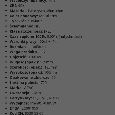
Współczynnik mocy:
>0,9
CRI:
90+
Materiał:
Tworzywo, Aluminium
Kolor obudowy:
Metaliczny
Typ:
Źródła światła
Ściemnianie:
NIE
Klasa szczelności:
IP20
Czas zapłonu 100%:
0.001s (natychmiast)
Warunki pracy:
-20st +45st
Rozmiar:
111x63mm
Waga produktu:
0,2
Objętość:
0,00169
Długość (opak.):
125mm
Szerokość (opak.):
125mm
Wysokość (opak.):
100mm
Opakowanie zbiorcze:
60
Ilość na palecie:
720
Marka:
V-TAC
Gwarancja:
2 lata
Certyfikaty:
CE, EMC, ROHS
Wydajność lm/W:
70 lm/W
ETIM:
EC001959
Kod CN:
8539 52 00