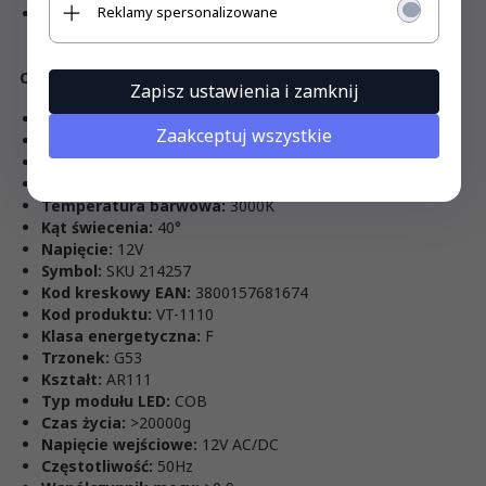
Reklamy spersonalizowane
Stosowanie na zewnątrz budynków tylko w odpowiednich
oprawach
Cechy produktu
Zapisz ustawienia i zamknij
Moc:
15W
Zaakceptuj wszystkie
Zamiennik mocy:
60W
Strumień (lm):
1085 lm
Barwa światła:
Ciepła
Temperatura barwowa:
3000K
Kąt świecenia:
40°
Napięcie:
12V
Symbol:
SKU 214257
Kod kreskowy EAN:
3800157681674
Kod produktu:
VT-1110
Klasa energetyczna:
F
Trzonek:
G53
Kształt:
AR111
Typ modułu LED:
COB
Czas życia:
>20000g
Napięcie wejściowe:
12V AC/DC
Częstotliwość:
50Hz