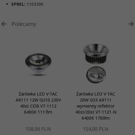
EPREL:
1163396
Polecamy
Żarówka LED V-TAC
Żarówka LED V-TAC
AR111 12W GU10 230V
20W G53 AR111
40st COB VT-1112
wymienny reflektor
6400K 1117lm
40st/20st VT-1121-N
4
6400K 1700lm
158,
00
PLN
154,
00
PLN