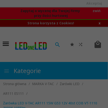
Akceptuj
Zapytaj o wycenę dla Twojej Firmy
zwiń
przy ilości hurtowej
Strona korzysta z Cookies!
x
Kategorie
Strona główna
MARKA V-TAC
Żarówki LED
AR111 ES111
Żarówka LED V-TAC AR111 15W G53 12V 40st COB VT-1110
3000K 1085lm