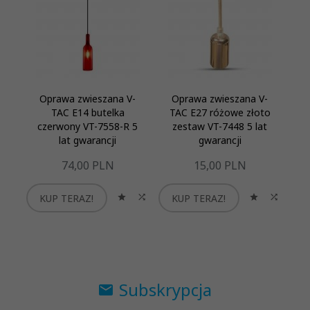
Oprawa zwieszana V-
Oprawa zwieszana V-
O
TAC E14 butelka
TAC E27 różowe złoto
TA
czerwony VT-7558-R 5
zestaw VT-7448 5 lat
75
lat gwarancji
gwarancji
74,
00
PLN
15,
00
PLN
KUP TERAZ!
KUP TERAZ!
K
Subskrypcja