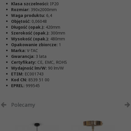
Klasa szczelności:
IP20
Rozmiar:
390x2000mm
Waga produktu:
6,4
Objętość:
0,06048
Długość (opak.):
420mm
Szerokość (opak.):
300mm
Wysokość (opak.):
480mm
Opakowanie zbiorcze:
1
Marka:
V-TAC
Gwarancja:
3 lata
Certyfikaty:
CE, EMC, ROHS
Wydajność lm/W:
90 lm/W
ETIM:
EC001743
Kod CN:
8539 51 00
EPREL:
999545
Polecamy