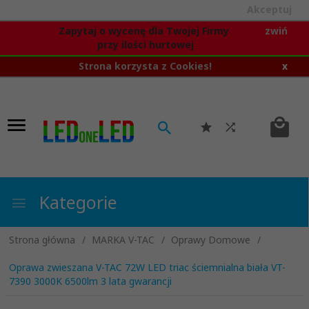
Akceptuj
Zapytaj o wycenę dla Twojej Firmy
zwiń
przy ilości hurtowej
Strona korzysta z Cookies!
x
Kategorie
Strona główna
MARKA V-TAC
Oprawy Domowe
Oprawa zwieszana V-TAC 72W LED triac ściemnialna biała VT-
7390 3000K 6500lm 3 lata gwarancji