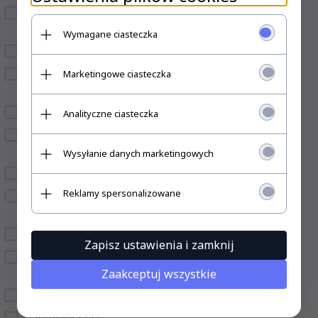
TAŚMY LED I
v-tac
AKCESORIA
Wymagane ciasteczka
ZASILACZE LED
MILIGHT PILOTY
Marketingowe ciasteczka
STEROWNIKI
MODUŁY LED
Analityczne ciasteczka
LAMPKI LED DO
GABLOT
Wysyłanie danych marketingowych
MARKA V-TAC
Reklamy spersonalizowane
LAMPY
MAGNETYCZNE
LAMPY PODŁOGOWE
Zapisz ustawienia i zamknij
OŚWIETLENIE NA
WYMIAR
Zaakceptuj wszystkie
SYSTEMY SZYNOWE