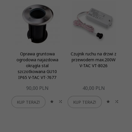
Oprawa gruntowa
Czujnik ruchu na drzwi z
ogrodowa najazdowa
przewodem max.200W
okrągła stal
V-TAC VT-8026
p
szczotkowana GU10
IP65 V-TAC VT-7677
90,
00
PLN
40,
00
PLN
KUP TERAZ!
KUP TERAZ!
K