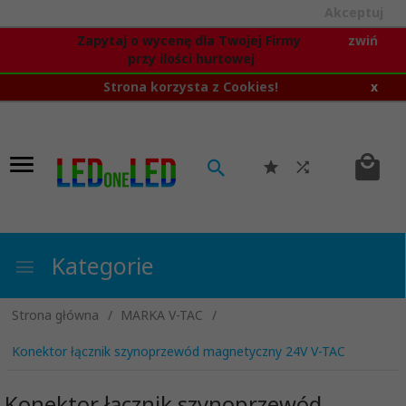
Akceptuj
Zapytaj o wycenę dla Twojej Firmy
zwiń
przy ilości hurtowej
Strona korzysta z Cookies!
x
Kategorie
Strona główna
MARKA V-TAC
Konektor łącznik szynoprzewód magnetyczny 24V V-TAC
Konektor łącznik szynoprzewód