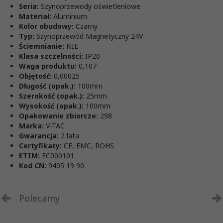
Seria:
Szynoprzewody oświetleniowe
Materiał:
Aluminium
Kolor obudowy:
Czarny
Typ:
Szynoprzewód Magnetyczny 24V
Ściemnianie:
NIE
Klasa szczelności:
IP20
Waga produktu:
0,107
Objętość:
0,00025
Długość (opak.):
100mm
Szerokość (opak.):
25mm
Wysokość (opak.):
100mm
Opakowanie zbiorcze:
298
Marka:
V-TAC
Gwarancja:
2 lata
Certyfikaty:
CE, EMC, ROHS
ETIM:
EC000101
Kod CN:
9405 19 90
Polecamy