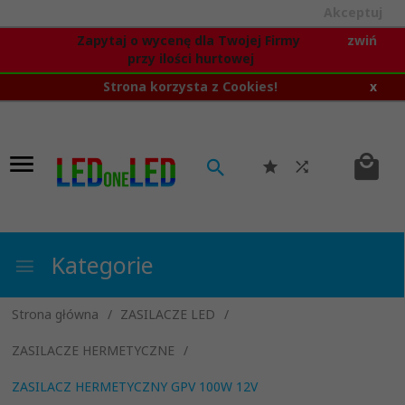
Akceptuj
Zapytaj o wycenę dla Twojej Firmy
zwiń
przy ilości hurtowej
Strona korzysta z Cookies!
x
Kategorie
Strona główna
ZASILACZE LED
ZASILACZE HERMETYCZNE
ZASILACZ HERMETYCZNY GPV 100W 12V