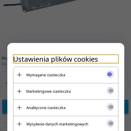
Ustawienia plików cookies
Realizacja zamówienia:
Wysyłka od:
24
14.99 PLN
Wymagane ciasteczka
Marketingowe ciasteczka
KUP TERAZ!
Analityczne ciasteczka
Wysyłanie danych marketingowych