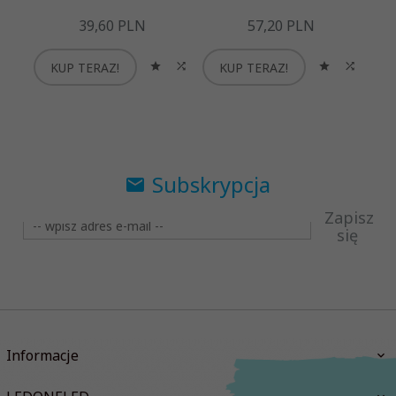
39,
60
PLN
57,
20
PLN
KUP TERAZ!
KUP TERAZ!
K
Subskrypcja
Zapisz
się
Informacje