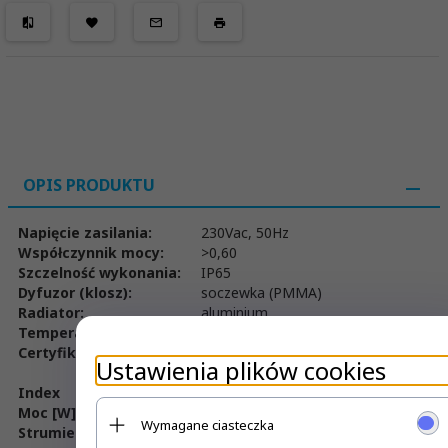
OPIS PRODUKTU
Napięcie zasilania:
230Vac, 50Hz
Współczynnik mocy:
>0,60
Szczelność wykonania:
IP65
Dyfuzor (klosz):
soczewka (PMMA)
Radiator:
aluminium
Temperatura pracy:
-30° ÷ +50°
Certyfikaty:
CE, RoHS
Ustawienia plików cookies
Index
009905
Moc [W]
28
Wymagane ciasteczka
Strumień światła [lm]
1680