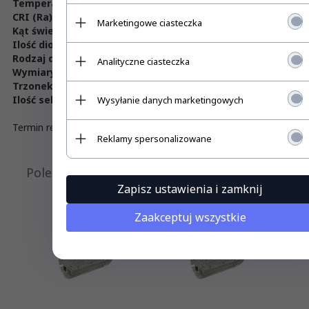
Temperatura barwowa[K]
4000-4500K
CRI (Ra)
>75
Marketingowe ciasteczka
Kąt świecenia
140°/60°
Ilość diod
28
Rodzaj diod
1W Power LED Epistar
Analityczne ciasteczka
Wymiary Ø×L[mm]
92 × 250
Trzonek
E40
Ilość sekcji
1
Wysyłanie danych marketingowych
Termin realizacji: do 7 dni roboczych od momentu przedpłaty.
Reklamy spersonalizowane
Polecamy
Zapisz ustawienia i zamknij
Zaakceptuj wszystkie