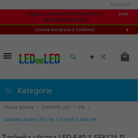
Akceptuj
Zapytaj o wycenę dla Twojej Firmy
zwiń
przy ilości hurtowej
Strona korzysta z Cookies!
x
Kategorie
Strona główna
ŻARÓWKI LED
E40
Żarówka uliczna LED E40 1 SEKCJA II 28W DW
Żarówka uliczna LED E40 1 SEKCJA II