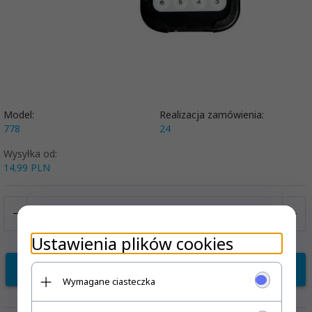
Model:
Realizacja zamówienia:
778
24
Wysyłka od:
14.99 PLN
Ustawienia plików cookies
KUP TERAZ!
Wymagane ciasteczka