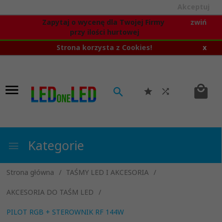
Akceptuj
Zapytaj o wycenę dla Twojej Firmy
zwiń
przy ilości hurtowej
Strona korzysta z Cookies!
x
Kategorie
Strona główna
TAŚMY LED I AKCESORIA
AKCESORIA DO TAŚM LED
PILOT RGB + STEROWNIK RF 144W