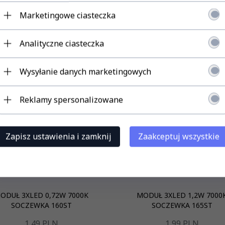
Marketingowe ciasteczka
Analityczne ciasteczka
Wysyłanie danych marketingowych
Reklamy spersonalizowane
Zapisz ustawienia i zamknij
Zaakceptuj wszystkie
ODUŁ 3XLED 0,72W 7000K
MODUŁ 3XLED 1,2W 7000
SOCZEWKA 160ST
SOCZEWKA 165ST
1,
49
PLN
1,
99
PLN