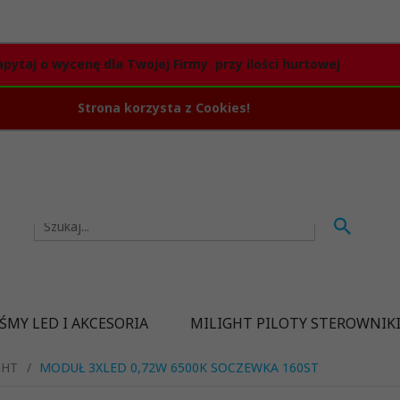
apytaj o wycenę dla Twojej Firmy przy ilości hurtowej
Strona korzysta z Cookies!
ŚMY LED I AKCESORIA
MILIGHT PILOTY STEROWNIK
GHT
MODUŁ 3XLED 0,72W 6500K SOCZEWKA 160ST