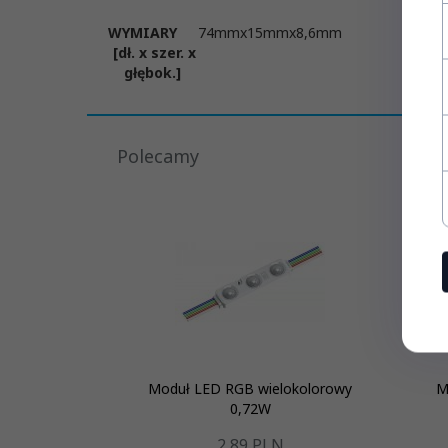
WYMIARY
74mmx15mmx8,6mm
[dł. x szer. x
głębok.]
Polecamy
Moduł LED RGB wielokolorowy
M
0,72W
2,
89
PLN