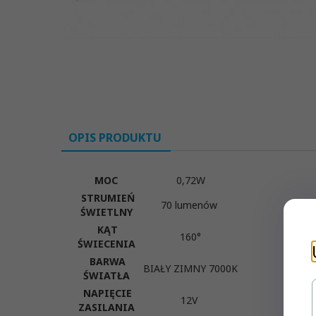
OPIS PRODUKTU
MOC
0,72W
STRUMIEŃ
70 lumenów
ŚWIETLNY
KĄT
160
°
ŚWIECENIA
BARWA
BIAŁY ZIMNY 7000K
ŚWIATŁA
NAPIĘCIE
12V
ZASILANIA