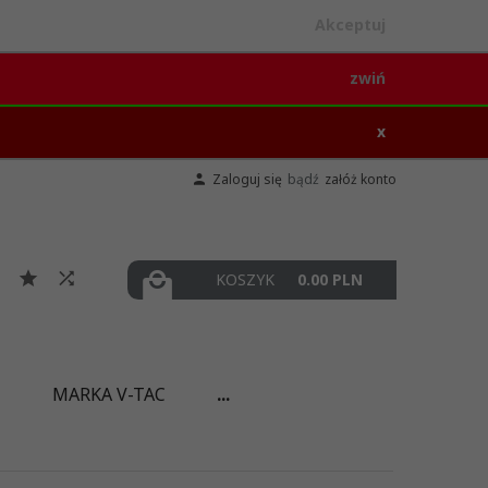
Akceptuj
zwiń
x
Zaloguj się
bądź
załóż konto
KOSZYK
0.00
PLN
I
MARKA V-TAC
...