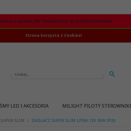
apytaj o wycenę dla Twojej Firmy przy ilości hurtowej
Strona korzysta z Cookies!
ŚMY LED I AKCESORIA
MILIGHT PILOTY STEROWNIK
 SUPER SLIM
ZASILACZ SUPER SLIM LPSW 12V 36W IP20