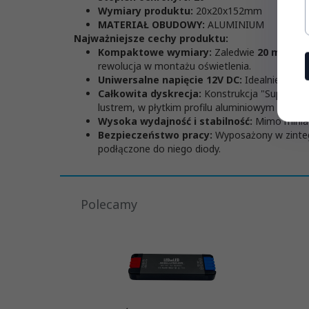
Wymiary produktu:
20x20x152mm
MATERIAŁ OBUDOWY:
ALUMINIUM
Najważniejsze cechy produktu:
Kompaktowe wymiary:
Zaledwie
20 mm gru
rewolucja w montażu oświetlenia.
Uniwersalne napięcie 12V DC:
Idealnie wspó
Całkowita dyskrecja:
Konstrukcja "Super Sli
lustrem, w płytkim profilu aluminiowym lub w 
Wysoka wydajność i stabilność:
Mimo miniat
Bezpieczeństwo pracy:
Wyposażony w zintegr
podłączone do niego diody.
Polecamy