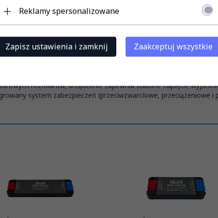
Reklamy spersonalizowane
bości
oraz
20 mm szerokości
. To najsmuklejszych zasilaczy dostęp
Zapisz ustawienia i zamknij
Zaakceptuj wszystkie
łpracuje z najpopularniejszymi na rynku taśmami LED, modułami św
m" pozwala na całkowicie niewidoczny montaż. Zasilacz bez trudu wsu
zabudowie z karton-gipsu.
urowych rozmiarów, urządzenie zapewnia stabilne napięcie wyjścio
owany system zabezpieczeń (przeciwzwarciowe, przeciążeniowe i prz