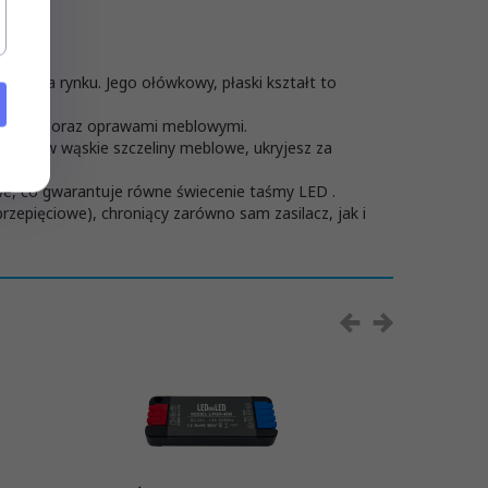
nych na rynku. Jego ołówkowy, płaski kształt to
ietlnymi oraz oprawami meblowymi.
niesz w wąskie szczeliny meblowe, ukryjesz za
we, co gwarantuje równe świecenie taśmy LED .
epięciowe), chroniący zarówno sam zasilacz, jak i