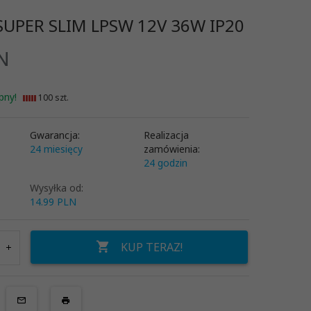
SUPER SLIM LPSW 12V 36W IP20
N
pny!
100 szt.
Gwarancja:
Realizacja
24 miesięcy
zamówienia:
24 godzin
Wysyłka od:
14.99 PLN
KUP TERAZ!