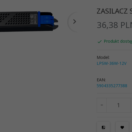
ZASILACZ 
36,
38
PL
Produkt dostę
Model:
LPSW-36W-12V
EAN:
5904335277388