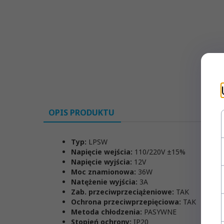
OPIS PRODUKTU
Typ:
LPSW
Napięcie wejścia:
110/220V ±15%
Napięcie wyjścia:
12V
Moc znamionowa:
36W
Natężenie wyjścia:
3A
Zab. przeciwprzeciążeniowe:
TAK
Ochrona przeciwprzepięciowa:
TAK
Metoda chłodzenia:
PASYWNE
Stopień ochrony:
IP20