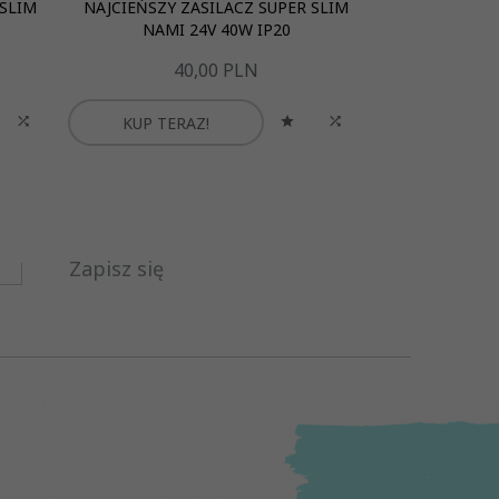
 SLIM
NAJCIEŃSZY ZASILACZ SUPER SLIM
NAJCIEŃSZY 
NAMI 24V 40W IP20
NAMI 
40,
00
PLN
4
KUP TERAZ!
KUP TER
Zapisz się