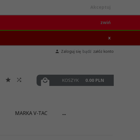
Akceptuj
zwiń
x
Zaloguj się
bądź
załóż konto
KOSZYK
0.00
PLN
I
MARKA V-TAC
...